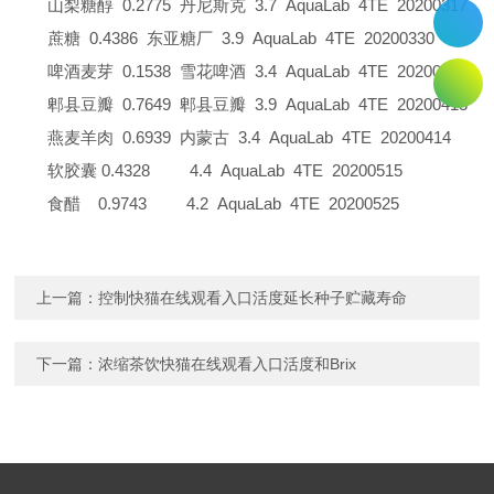
山梨糖醇
0.2775
丹尼斯克
3.7
AquaLab
4TE
20200317
蔗糖
0.4386
东亚糖厂
3.9
AquaLab
4TE
20200330
啤酒麦芽
0.1538
雪花啤酒
3.4
AquaLab
4TE
20200331
郫县豆瓣
0.7649
郫县豆瓣
3.9
AquaLab
4TE
20200413
燕麦羊肉
0.6939
内蒙古
3.4
AquaLab
4TE
20200414
软胶囊 0
.4328
4
.4
AquaLab
4TE
20200515
食醋 0
.9743
4
.2
AquaLab
4TE
20200525
上一篇：
控制快猫在线观看入口活度延长种子贮藏寿命
下一篇：
浓缩茶饮快猫在线观看入口活度和Brix